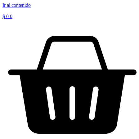
Ir al contenido
$
0
0